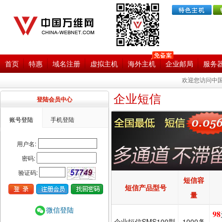
首页
特惠
域名注册
虚拟主机
海外主机
企业邮局
服务
欢迎您访问中国
企业短信
登陆会员中心
账号登陆
手机登陆
用户名:
密码:
验证码:
短信容
短信产品型号
量
微信登陆
98
企业短信SMS100型
1000条