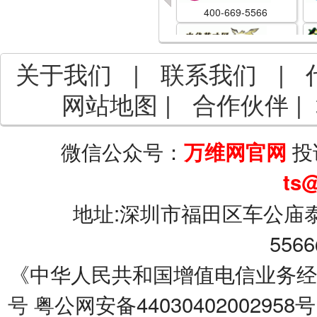
400-669-5566
<<
关于我们
|
联系我们
|
400-671-1818
网站地图
|
合作伙伴
|
400-700-1863
微信公众号：
投
万维网官网
400-700-8800
ts
地址:深圳市福田区车公庙泰
5566
《中华人民共和国增值电信业务经营许可
号
粤公网安备44030402002958号