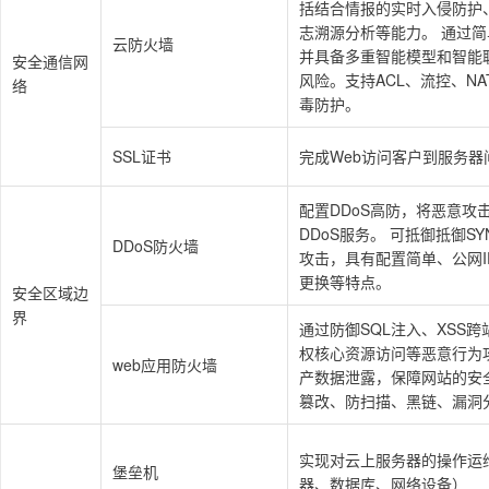
括结合情报的实时入侵防护
志溯源分析等能力。 通过
云防火墙
并具备多重智能模型和智能
安全通信网
风险。支持ACL、流控、NA
络
毒防护。
SSL证书
完成Web访问客户到服务器间
配置DDoS高防，将恶意攻
DDoS服务。 可抵御抵御SYN 
DDoS防火墙
攻击，具有配置简单、公网
更换等特点。
安全区域边
界
通过防御SQL注入、XSS
权核心资源访问等恶意行为
web应用防火墙
产数据泄露，保障网站的安
篡改、防扫描、黑链、漏洞
实现对云上服务器的操作运
堡垒机
器、数据库、网络设备）