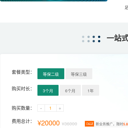
一站
套餐类型：
等保二级
等保三级
购买时长：
3个月
6个月
1年
购买数量：
-
+
¥
20000
费用总计：
¥36000
新业务推广，限时
5.