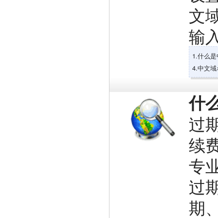
文
输入
1.什么
4.中文
什
过
续费
专业地
过
期