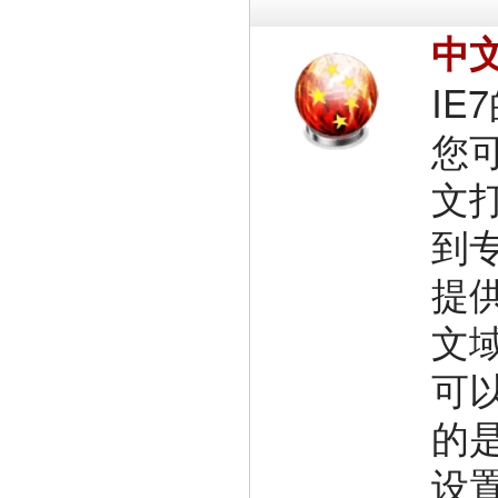
中
I
您
文
到
提
文
可以
的
设置