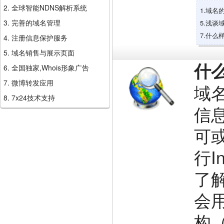
2. 全球智能NDNS解析系统
1.域名
3. 完善的域名管理
5.浅谈
7.什么
4. 注册信息保护服务
5. 域名销售与展示页面
什
6. 全国独家,Whois形象广告
7. 微博转发应用
域名
8. 7x24技术支持
信
可
行I
了
会
构（