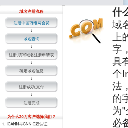
什
域名注册流程
域名
注册中国万维网会员
↓
上
域名查询
字
↓
注册,填写域名注册申请表
具
↓
个I
确定域名信息
↓
法
注册成功,支付
的
↓
注册完成
为
为什么20万客户选择我们？
必
1. ICANN与CNNIC双认证