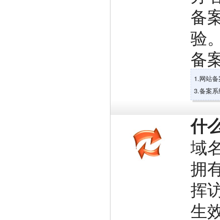
备
验
备
1.网站
3.备案
什
域
拥
挥
生